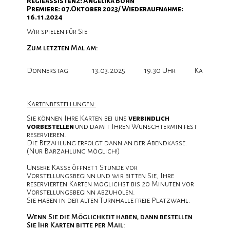
Regieassistenz: Angelika Bohn
Premiere: 07.Oktober 2023/ Wiederaufnahme:
16.11.2024
Wir spielen für Sie
Zum letzten Mal am:
ung
Donnerstag
13.03.2025
19.30 Uhr
Karten vo
Kartenbestellungen:
Sie können Ihre Karten bei uns
verbindlich
vorbestellen
und damit Ihren Wunschtermin fest
reservieren.
Die Bezahlung erfolgt dann an der Abendkasse.
(Nur Barzahlung möglich!)
Unsere Kasse öffnet 1 Stunde vor
Vorstellungsbeginn und wir bitten Sie, Ihre
reservierten Karten möglichst bis 20 Minuten vor
Vorstellungsbeginn abzuholen.
Sie haben in der alten Turnhalle freie Platzwahl.
Wenn Sie die Möglichkeit haben, dann bestellen
Sie Ihr Karten bitte per Mail: