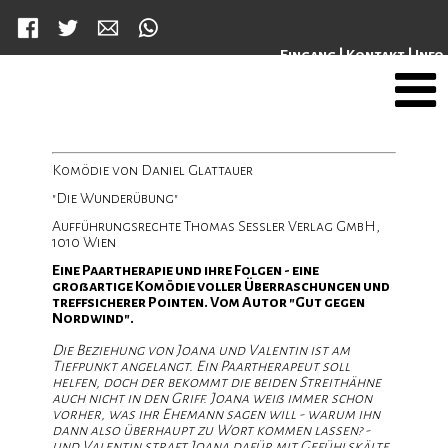
Facebook
Twitter
Mail
WhatsApp
ion
g
Eingang
|
Kontakt
|
Info
ingen
Komödie von Daniel Glattauer
"Die Wunderübung"
Aufführungsrechte Thomas Sessler Verlag GmbH,
1010 Wien
an
Eine Paartherapie und ihre Folgen - eine
großartige Komödie voller Überraschungen und
treffsicherer Pointen. Vom Autor "Gut gegen
Nordwind".
Die Beziehung von Joana und Valentin ist am
Tiefpunkt angelangt. Ein Paartherapeut soll
helfen, doch der bekommt die beiden Streithähne
auch nicht in den Griff. Joana weiß immer schon
vorher, was ihr Ehemann sagen will - warum ihn
dann also überhaupt zu Wort kommen lassen? -
und Valentin straft Joana dafür mit Gefühlskälte