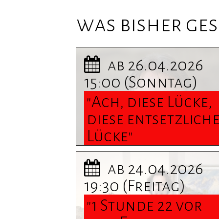
was bisher ge
ab 26.04.2026
15:00
(Sonntag)
"Ach, diese Lücke,
diese entsetzlich
Lücke"
Roman von
ab 24.04.2026
J.Meyerhoff/
19:30
(Freitag)
szenisch gestalte
"1 Stunde 22 vor
Lesung ... Termine