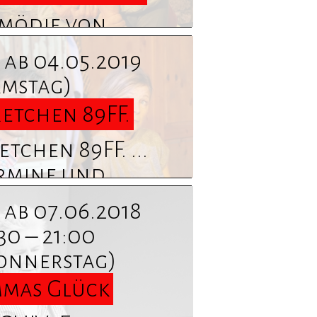
mödie von
manuel Robert-
ab 04.05.2019
alieu ... Termine
amstag)
d Informationen
etchen 89FF.
nden Sie hier
tchen 89FF. ...
rmine und
formationen
ab 07.06.2018
nden Sie hier
30 – 21:00
onnerstag)
mas Glück