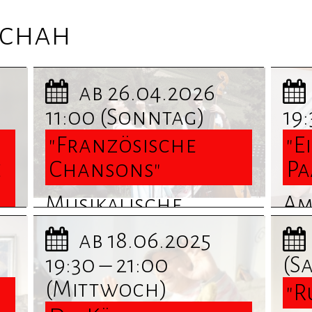
schah
ab 26.04.2026
11:00
(Sonntag)
19
"Französische
"E
e
Chansons"
Pa
Musikalische
Am
Matinee mit La
Er
ab 18.06.2025
Rosée ... Termine
von
19:30 – 21:00
(S
te
und Informationen
Te
(Mittwoch)
"R
finden Sie hier
In