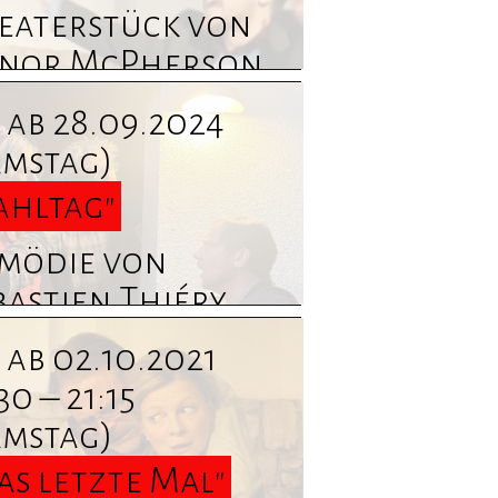
nden Sie hier
eaterstück von
nor McPherson
. Termine und
ab 28.09.2024
formationen
amstag)
nden Sie hier
ahltag"
mödie von
astien Thiéry ...
rmine und
ab 02.10.2021
formationen
30 – 21:15
nden Sie hier
amstag)
as letzte Mal"