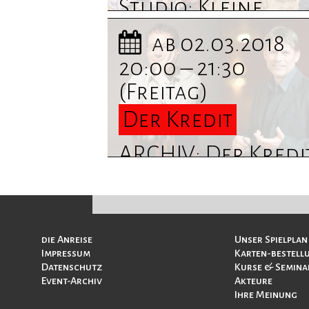
Studio: Kleine
Eheverbrechen ...
ab 02.03.2018
Termine und
20:00 – 21:30
Informationen
(Freitag)
finden Sie hier
Der Kredit
ARCHIV: Der Kredi
Komödie mit
Höhne/Pape
Navigation
Navigation
die Anreise
Unser Spielplan
überspringen
überspringen
Impressum
Karten-bestell
Datenschutz
Kurse & Semina
Event-Archiv
Akteure
Ihre Meinung