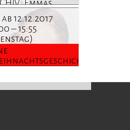
CHIV: Emmas
ück. Monolog ...
ab 12.12.2017
rmine und
00 – 15:55
formationen
ienstag)
nden Sie hier
ne
ihnachtsgeschichte
ne Weihnachts
chichte ...
rmine und
formationen
nden Sie hier