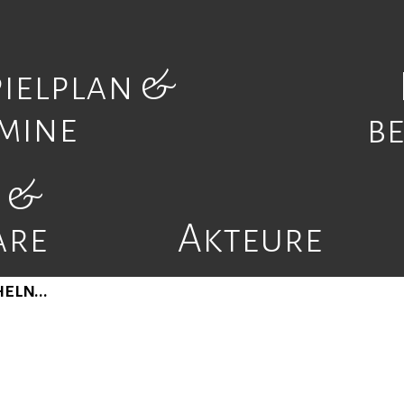
Navigation
ielplan &
übersprin
mine
b
 &
en/ Unser Spielplan...
are
Akteure
ine und für weitere Informationen zu den je
eln...