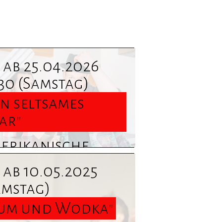
ab 25.04.2026
:30
(Samstag)
in seltsames
ar"
erikanische
folgskomödie
ab 10.05.2025
 Neil Simon ...
amstag)
rmine und
um und Wodka"
formationen