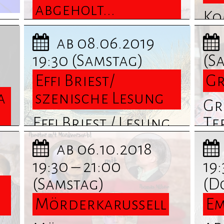
abgeholt...
Ko
Bestellt und nicht
Em
ab 08.06.2019
abgeholt... ...
Esp
19:30
(Samstag)
(S
Termine und
un
Effi Briest/
Gr
Informationen
fi
a
szenische Lesung
finden Sie hier
Gre
Effi Briest / Lesung
Te
a
... Termine und
In
ab 06.10.2018
nd
Informationen
fi
19:30 – 21:00
19:
finden Sie hier
(Samstag)
(D
Mörderkarussell
Em