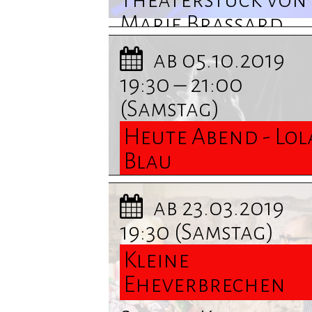
Marie Brassard ...
Termine und
ab 05.10.2019
Informationen
19:30 – 21:00
finden Sie hier
(Samstag)
Heute Abend - Lol
Blau
Heute Abend - Lol
ab 23.03.2019
Blau ... Termine u
19:30
(Samstag)
Informationen
Kleine
finden Sie hier
Eheverbrechen