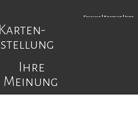
Eingang
|
Kontakt
|
Info
Karten-
gen
estellung
Ihre
Meinung
weiligen Stücken klicken Sie