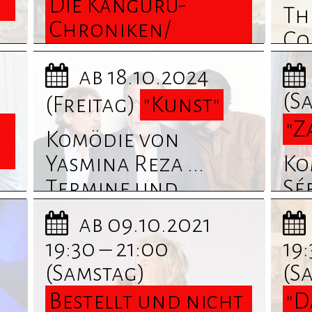
Die Känguru-
en
fi
Th
Chroniken/
Co
szenische Lesung
..
ab 18.10.2024
Die Känguru-
In
(S
(Freitag)
"Kunst"
Chroniken ...
fi
"Z
Termine und
Komödie von
Informationen
Yasmina Reza ...
Ko
finden Sie hier
Termine und
Séb
.
Informationen
Te
ab 09.10.2021
finden Sie hier
In
19:30 – 21:00
19:
fi
(Samstag)
(S
Bestellt und nicht
"D