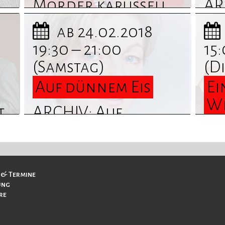
Mörder karussell
AR
... Termine und
Gl
ab 24.02.2018
Informationen
Te
19:30 – 21:00
15:
finden Sie hier
In
(Samstag)
(D
fi
Auf dünnem Eis
Ei
We
t.
ARCHIV: Auf
dünnem Eis ...
Ei
Termine und
ges
Informationen
Te
 & Termine
finden Sie hier
In
ung
re
fi